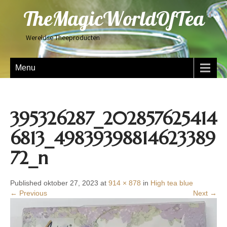
TheMagicWorldOfTea
Wereldse Theeproducten
Menu
395326287_202857625414
6813_49839398814623389
72_n
Published oktober 27, 2023 at
914 × 878
in
High tea blue
← Previous
Next →