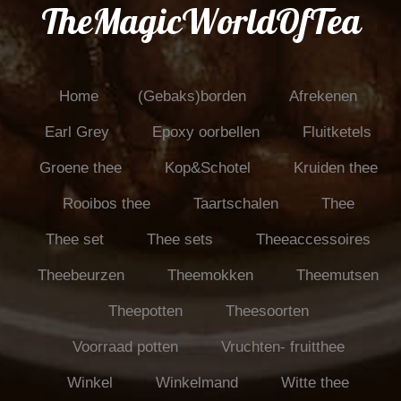
TheMagicWorldOfTea
Home
(Gebaks)borden
Afrekenen
Earl Grey
Epoxy oorbellen
Fluitketels
Groene thee
Kop&Schotel
Kruiden thee
Rooibos thee
Taartschalen
Thee
Thee set
Thee sets
Theeaccessoires
Theebeurzen
Theemokken
Theemutsen
Theepotten
Theesoorten
Voorraad potten
Vruchten- fruitthee
Winkel
Winkelmand
Witte thee