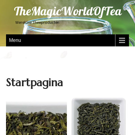
TheMagicWorldOfTea
Wereldse Theeproducten
Menu
Startpagina