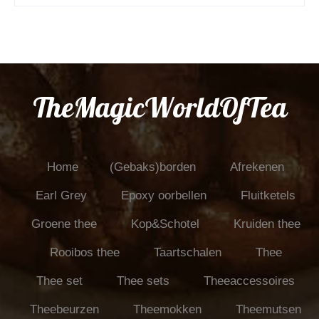
TheMagicWorldOfTea
Home
(Gebaks)borden
Afrekenen
Earl Grey
Epoxy oorbellen
Fluitketels
Groene thee
Kop&Schotel
Kruiden thee
Rooibos thee
Taartschalen
Thee
Thee set
Thee sets
Theeaccessoires
Theebeurzen
Theemokken
Theemutsen