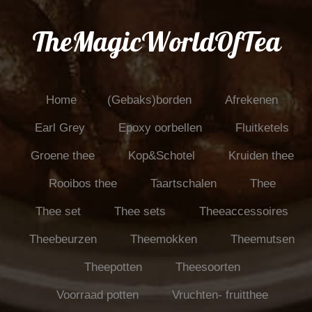
TheMagicWorldOfTea
Home
(Gebaks)borden
Afrekenen
Earl Grey
Epoxy oorbellen
Fluitketels
Groene thee
Kop&Schotel
Kruiden thee
Rooibos thee
Taartschalen
Thee
Thee set
Thee sets
Theeaccessoires
Theebeurzen
Theemokken
Theemutsen
Theepotten
Theesoorten
Voorraad potten
Vruchten- fruitthee