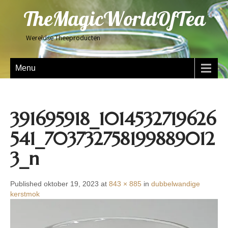
TheMagicWorldOfTea
Wereldse Theeproducten
Menu
391695918_1014532719626
541_703732758199889012
3_n
Published oktober 19, 2023 at
843 × 885
in
dubbelwandige
kerstmok