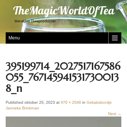
TheMagicWorldOfTea
Wereldse Theeproducten
Menu
395199714_2027517167586
055_767145941531730013
8_n
Published oktober 25, 2023 at
970 × 2048
in
Gebaksbordje
Janneke Brinkman
Next →