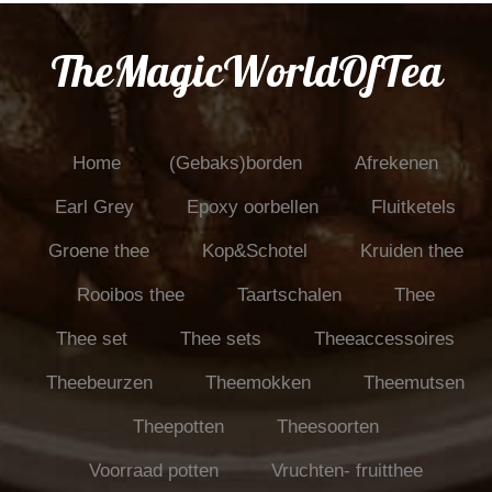
TheMagicWorldOfTea
Home
(Gebaks)borden
Afrekenen
Earl Grey
Epoxy oorbellen
Fluitketels
Groene thee
Kop&Schotel
Kruiden thee
Rooibos thee
Taartschalen
Thee
Thee set
Thee sets
Theeaccessoires
Theebeurzen
Theemokken
Theemutsen
Theepotten
Theesoorten
Voorraad potten
Vruchten- fruitthee