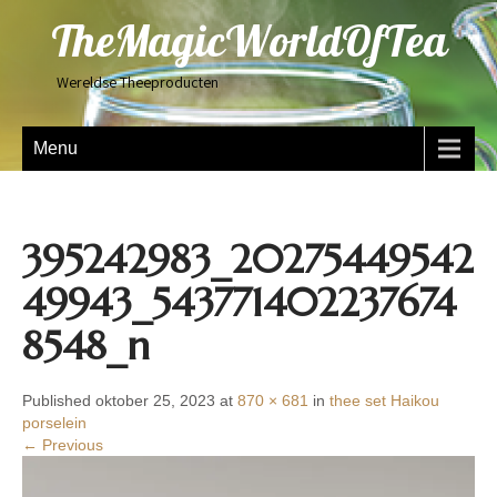
TheMagicWorldOfTea
Wereldse Theeproducten
Menu
395242983_20275449542
49943_543771402237674
8548_n
Published oktober 25, 2023 at
870 × 681
in
thee set Haikou
porselein
← Previous