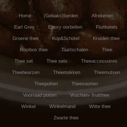
Home
(Gebaks)borden
Afrekenen
Earl Grey
Epoxy oorbellen
Fluitketels
Groene thee
Kop&Schotel
Kruiden thee
Rooibos thee
Taartschalen
Thee
Thee set
Thee sets
Theeaccessoires
Theebeurzen
Theemokken
Theemutsen
Theepotten
Theesoorten
Voorraad potten
Vruchten- fruitthee
Winkel
Winkelmand
Witte thee
Zwarte thee