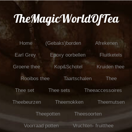
TheMagicWorldOfTea
Home
(Gebaks)borden
Afrekenen
Earl Grey
Epoxy oorbellen
Fluitketels
Groene thee
Kop&Schotel
Kruiden thee
Rooibos thee
Taartschalen
Thee
Thee set
Thee sets
Theeaccessoires
Theebeurzen
Theemokken
Theemutsen
Theepotten
Theesoorten
Voorraad potten
Vruchten- fruitthee