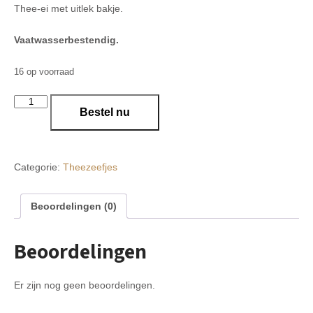
Thee-ei met uitlek bakje.
Vaatwasserbestendig.
16 op voorraad
Thee-
Bestel nu
ei
met
uitlek
bakje
Categorie:
Theezeefjes
aantal
Beoordelingen (0)
Beoordelingen
Er zijn nog geen beoordelingen.