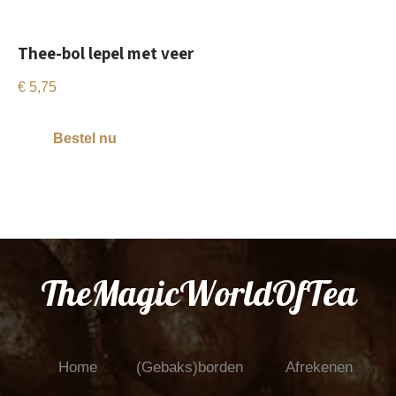
Thee-bol lepel met veer
€
5,75
Bestel nu
TheMagicWorldOfTea
Home
(Gebaks)borden
Afrekenen