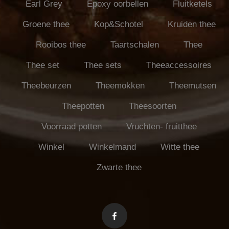
Earl Grey
Epoxy oorbellen
Fluitketels
Groene thee
Kop&Schotel
Kruiden thee
Rooibos thee
Taartschalen
Thee
Thee set
Thee sets
Theeaccessoires
Theebeurzen
Theemokken
Theemutsen
Theepotten
Theesoorten
Voorraad potten
Vruchten- fruitthee
Winkel
Winkelmand
Witte thee
Zwarte thee