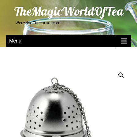
TheMagicWorldOfTea
Wereldse Theeproducten
Menu