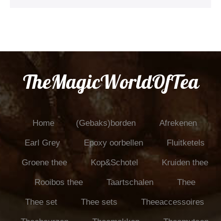
TheMagicWorldOfTea
Home
(Gebaks)borden
Afrekenen
Earl Grey
Epoxy oorbellen
Fluitketels
Groene thee
Kop&Schotel
Kruiden thee
Rooibos thee
Taartschalen
Thee
Thee set
Thee sets
Theeaccessoires