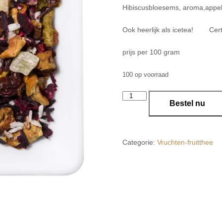
Hibiscusbloesems, aroma,appel-
Ook heerlijk als icetea! Cer
prijs per 100 gram
100 op voorraad
14
Bestel nu
Pina
colada
aantal
Categorie:
Vruchten-fruitthee