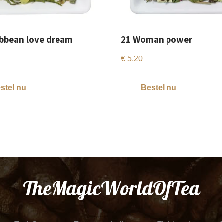
ibbean love dream
21 Woman power
€
5,20
stel nu
Bestel nu
TheMagicWorldOfTea