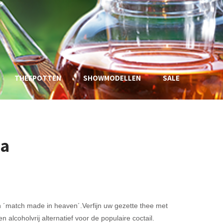
THEEPOTTEN
SHOWMODELLEN
SALE
da
 ´match made in heaven´.Verfijn uw gezette thee met
 alcoholvrij alternatief voor de populaire coctail.