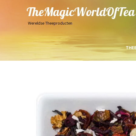
TheMagicWorldOfTea
Wereldse Theeproducten
THE