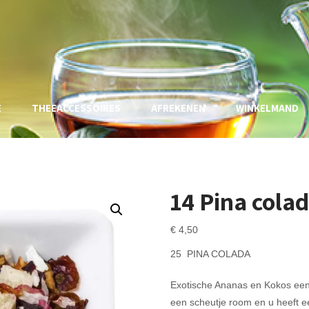
E
THEEACCESSOIRES
AFREKENEN
WINKELMAND
14 Pina cola
€
4,50
25 PINA COLADA
Exotische Ananas en Kokos een
een scheutje room en u heeft een