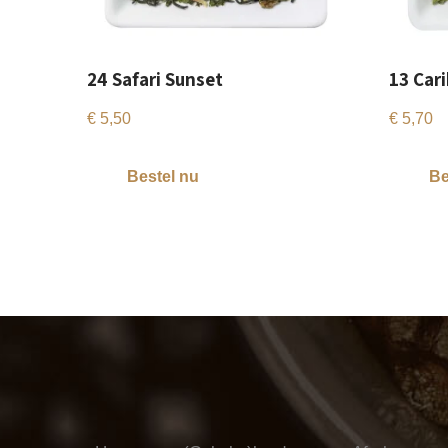
24 Safari Sunset
13 Car
€
5,50
€
5,70
Bestel nu
Be