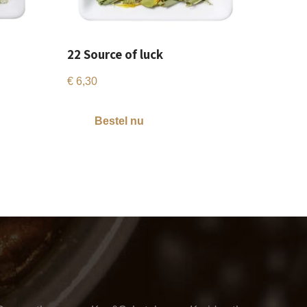
22 Source of luck
€
6,30
Bestel nu