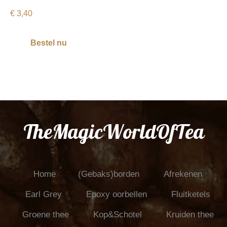
€
3,40
Bestel nu
TheMagicWorldOfTea
Home
(Gebaks)borden
Afrekenen
Earl Grey
Epoxy oorbellen
Fluitketels
Groene thee
Kop&Schotel
Kruiden thee