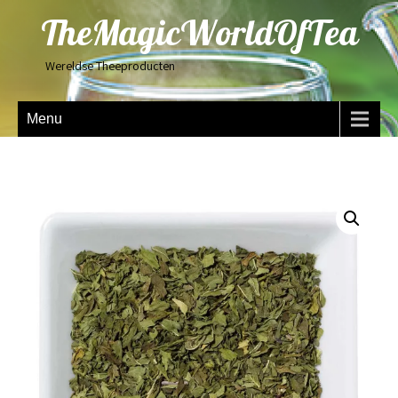
TheMagicWorldOfTea
Wereldse Theeproducten
Menu