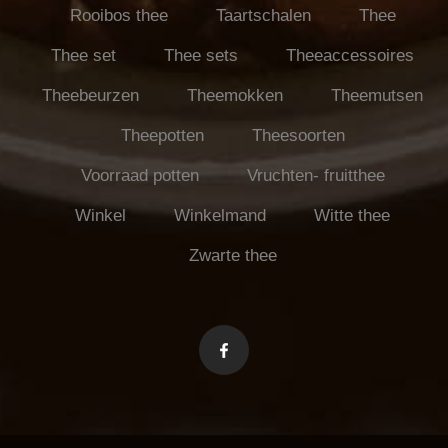
Rooibos thee
Taartschalen
Thee
Thee set
Thee sets
Theeaccessoires
Theebeurzen
Theemokken
Theemutsen
Theepotten
Theesoorten
Voorraad potten
Vruchten- fruitthee
Winkel
Winkelmand
Witte thee
Zwarte thee