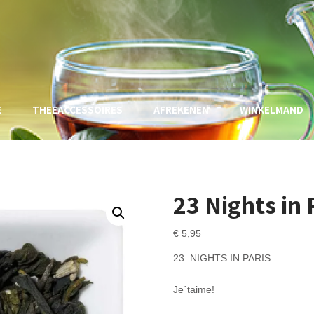
E
THEEACCESSOIRES
AFREKENEN
WINKELMAND
23 Nights in 
€
5,95
23 NIGHTS IN PARIS
Je´taime!