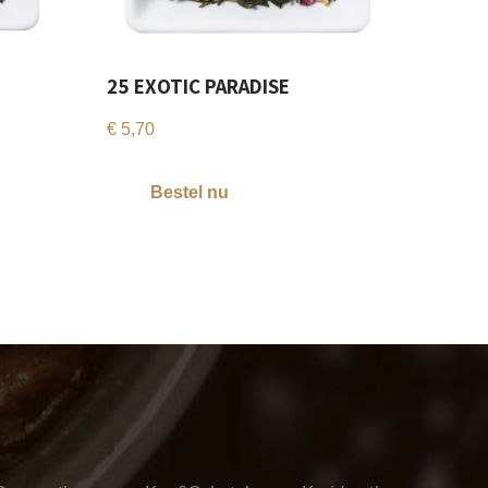
25 EXOTIC PARADISE
€
5,70
Bestel nu