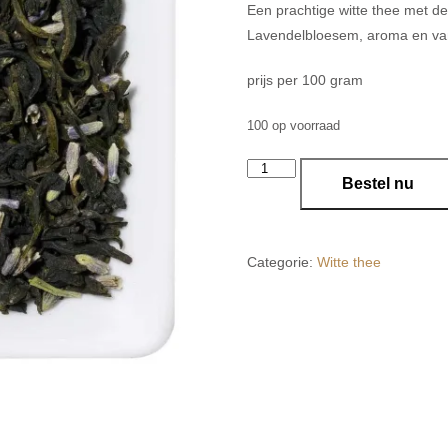
Een prachtige witte thee met de 
Lavendelbloesem, aroma en vani
prijs per 100 gram
100 op voorraad
23
Bestel nu
Nights
in
Paris
aantal
Categorie:
Witte thee