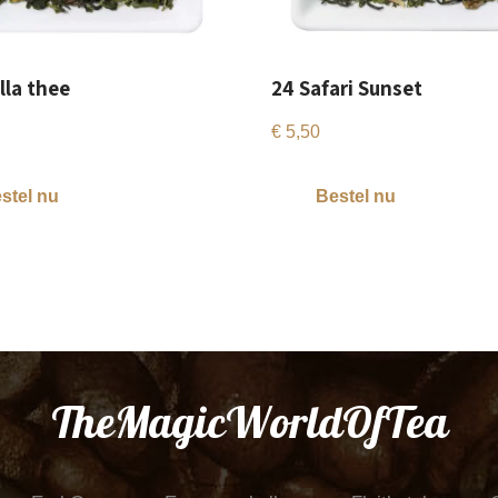
lla thee
24 Safari Sunset
€
5,50
stel nu
Bestel nu
TheMagicWorldOfTea