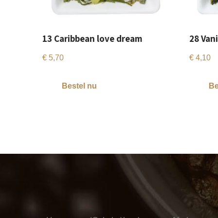
13 Caribbean love dream
28 Vani
€
5,70
€
4,10
Bestel nu
Be