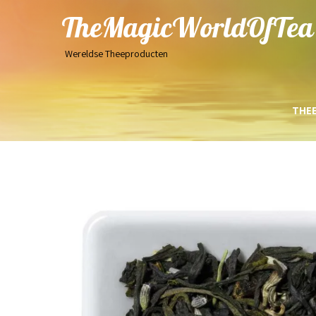
TheMagicWorldOfTea
Wereldse Theeproducten
THE