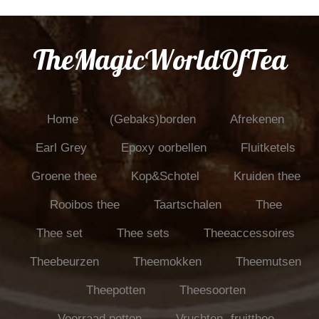
TheMagicWorldOfTea
Home
(Gebaks)borden
Afrekenen
Earl Grey
Epoxy oorbellen
Fluitketels
Groene thee
Kop&Schotel
Kruiden thee
Rooibos thee
Taartschalen
Thee
Thee set
Thee sets
Theeaccessoires
Theebeurzen
Theemokken
Theemutsen
Theepotten
Theesoorten
Voorraad potten
Vruchten- fruitthee