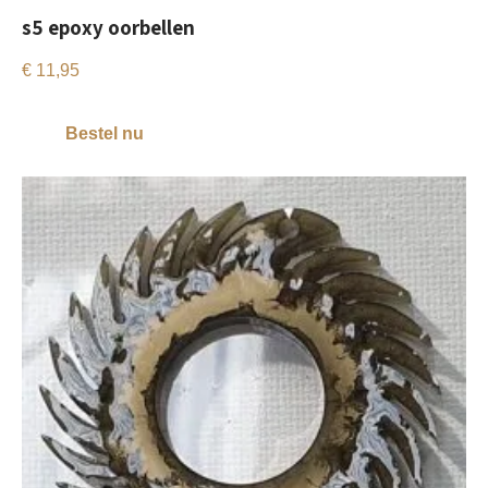
s5 epoxy oorbellen
€
11,95
Bestel nu