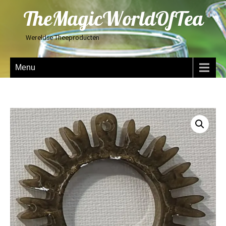
TheMagicWorldOfTea
Wereldse Theeproducten
Menu