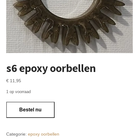
s6 epoxy oorbellen
€
11,95
1 op voorraad
s6
Bestel nu
epoxy
oorbellen
aantal
Categorie:
epoxy oorbellen