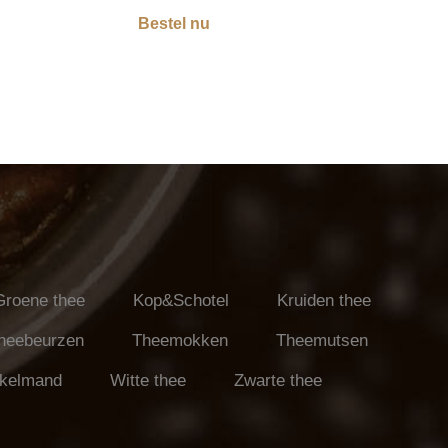
Bestel nu
Groene thee
Kop&Schotel
Kruiden thee
heebeurzen
Theemokken
Theemutsen
kelmand
Witte thee
Zwarte thee