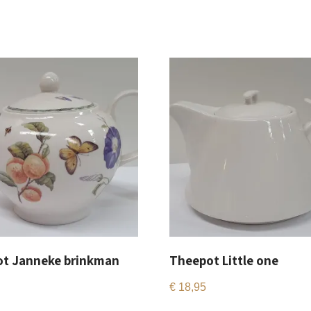
t Janneke brinkman
Theepot Little one
€
18,95