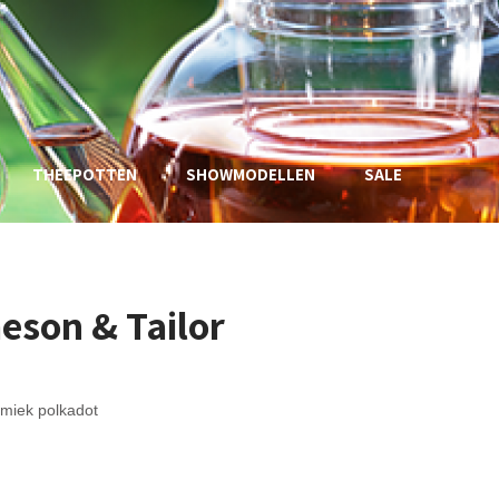
THEEPOTTEN
SHOWMODELLEN
SALE
eson & Tailor
amiek polkadot