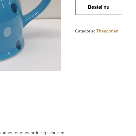
Theepot
Bestel nu
Jameson
&
Tailor
aantal
Categorie:
Theepotten
 kunnen een beoordeling schrijven.