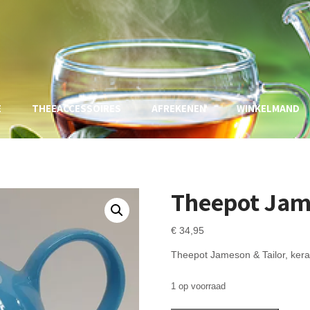
E
THEEACCESSOIRES
AFREKENEN
WINKELMAND
Theepot Jam
€
34,95
Theepot Jameson & Tailor, ker
1 op voorraad