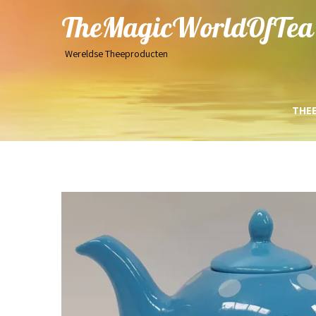
TheMagicWorldOfTea
Wereldse Theeproducten
THE