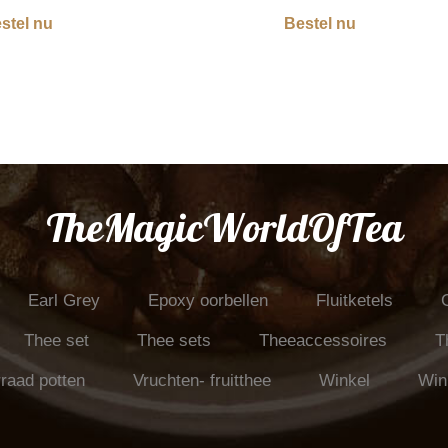
stel nu
Bestel nu
TheMagicWorldOfTea
Earl Grey
Epoxy oorbellen
Fluitketels
Thee set
Thee sets
Theeaccessoires
T
raad potten
Vruchten- fruitthee
Winkel
Win