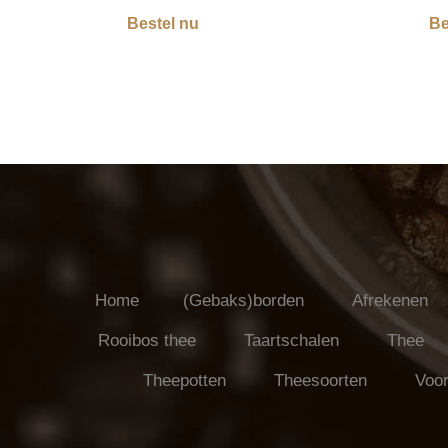
Bestel nu
Be
Home
(Gebaks)borden
Afrekenen
Rooibos thee
Taartschalen
Thee
Theepotten
Theesoorten
Voor