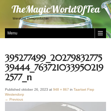
TheMagicWorldOfTea
Wereldse Theeproducten
Menu
395277499_20279832775
39444_763721033950219
2577_n
Published oktober 26, 2023 at
948 × 867
in
Taartset Fiep
Westendorp
← Previous