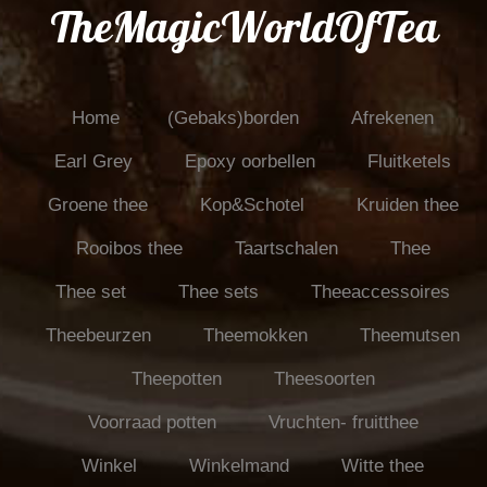
TheMagicWorldOfTea
Home
(Gebaks)borden
Afrekenen
Earl Grey
Epoxy oorbellen
Fluitketels
Groene thee
Kop&Schotel
Kruiden thee
Rooibos thee
Taartschalen
Thee
Thee set
Thee sets
Theeaccessoires
Theebeurzen
Theemokken
Theemutsen
Theepotten
Theesoorten
Voorraad potten
Vruchten- fruitthee
Winkel
Winkelmand
Witte thee