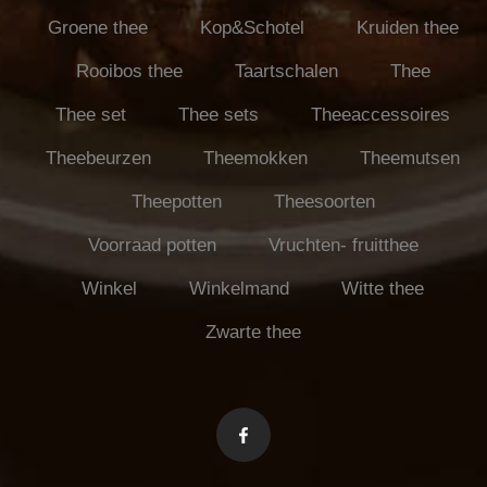
Groene thee
Kop&Schotel
Kruiden thee
Rooibos thee
Taartschalen
Thee
Thee set
Thee sets
Theeaccessoires
Theebeurzen
Theemokken
Theemutsen
Theepotten
Theesoorten
Voorraad potten
Vruchten- fruitthee
Winkel
Winkelmand
Witte thee
Zwarte thee