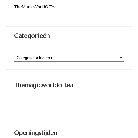
TheMagicWorldOfTea
Categorieën
Categorieën
Themagicworldoftea
Openingstijden