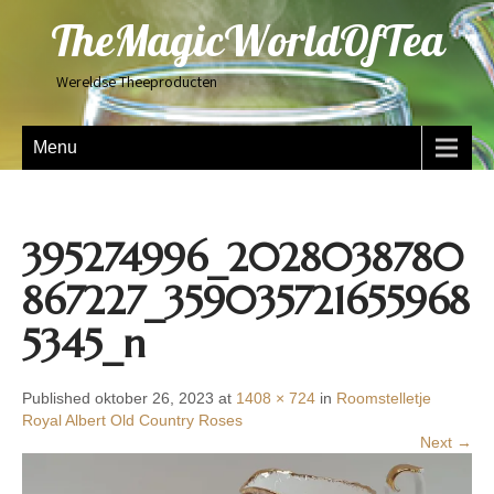
TheMagicWorldOfTea
Wereldse Theeproducten
Menu
395274996_2028038780
867227_359035721655968
5345_n
Published oktober 26, 2023 at
1408 × 724
in
Roomstelletje
Royal Albert Old Country Roses
Next →