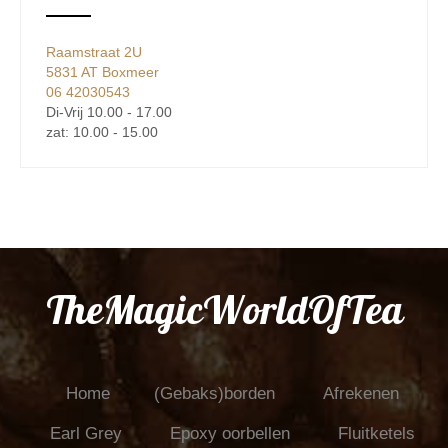
Raamstraat 2U
5831 AT Boxmeer
06 42030543
Di-Vrij 10.00 - 17.00
zat: 10.00 - 15.00
TheMagicWorldOfTea
Home
(Gebaks)borden
Afrekenen
Earl Grey
Epoxy oorbellen
Fluitketels