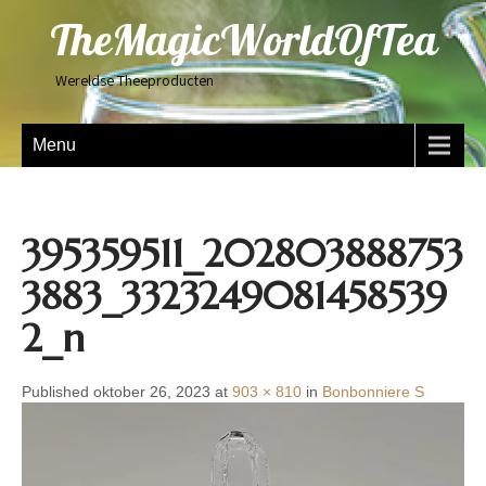
TheMagicWorldOfTea
Wereldse Theeproducten
Menu
395359511_202803888753
3883_3323249081458539
2_n
Published oktober 26, 2023 at
903 × 810
in
Bonbonniere S