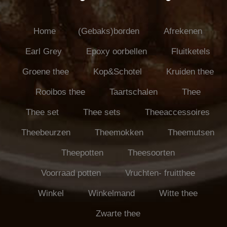
Home
(Gebaks)borden
Afrekenen
Earl Grey
Epoxy oorbellen
Fluitketels
Groene thee
Kop&Schotel
Kruiden thee
Rooibos thee
Taartschalen
Thee
Thee set
Thee sets
Theeaccessoires
Theebeurzen
Theemokken
Theemutsen
Theepotten
Theesoorten
Voorraad potten
Vruchten- fruitthee
Winkel
Winkelmand
Witte thee
Zwarte thee