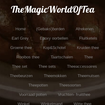
TheMagicWorldOfTea
Home
(Gebaks)borden
Afrekenen
Earl Grey
Epoxy oorbellen
Fluitketels
Groene thee
Kop&Schotel
Kruiden thee
Rooibos thee
Taartschalen
Thee
Thee set
Thee sets
Theeaccessoires
Theebeurzen
Theemokken
Theemutsen
Theepotten
Theesoorten
Voorraad potten
Vruchten- fruitthee
Winkel
Winkelmand
Witte thee