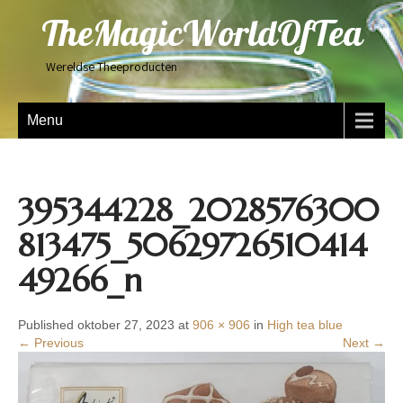
TheMagicWorldOfTea
Wereldse Theeproducten
Menu
395344228_2028576300
813475_50629726510414
49266_n
Published oktober 27, 2023 at
906 × 906
in
High tea blue
← Previous
Next →