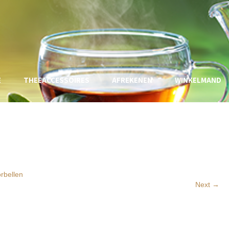
E
THEEACCESSOIRES
AFREKENEN
WINKELMAND
rbellen
Next →