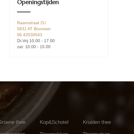
Openingstijden
Raamstraat 2U
5831 AT Boxmeer
06 42030543
Di-Vrij 10.00 - 17.00
zat: 10.00 - 15.00
Groene thee
Kop&Schotel
Kruiden thee