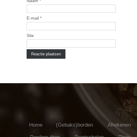
Naam
*
E-mail
*
Site
Home
(Gebaks)borden
Afrekenen