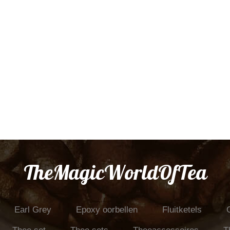
TheMagicWorldOfTea
Earl Grey
Epoxy oorbellen
Fluitketels