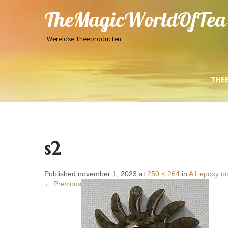
TheMagicWorldOfTea
Wereldse Theeproducten
THE
s2
Published november 1, 2023 at
250 × 264
in
A1 epoxy oo
← Previous