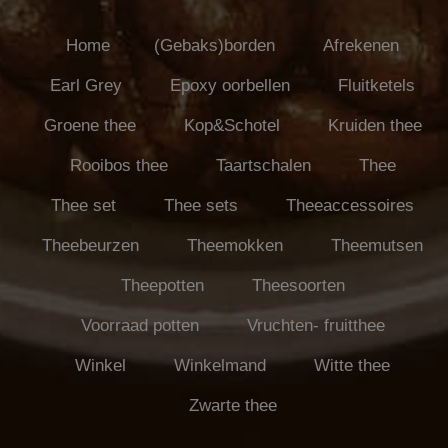
Home
(Gebaks)borden
Afrekenen
Earl Grey
Epoxy oorbellen
Fluitketels
Groene thee
Kop&Schotel
Kruiden thee
Rooibos thee
Taartschalen
Thee
Thee set
Thee sets
Theeaccessoires
Theebeurzen
Theemokken
Theemutsen
Theepotten
Theesoorten
Voorraad potten
Vruchten- fruitthee
Winkel
Winkelmand
Witte thee
Zwarte thee