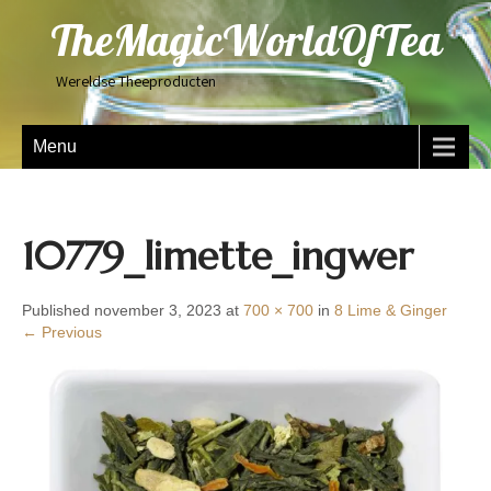
TheMagicWorldOfTea
Wereldse Theeproducten
Menu
10779_limette_ingwer
Published november 3, 2023 at
700 × 700
in
8 Lime & Ginger
← Previous