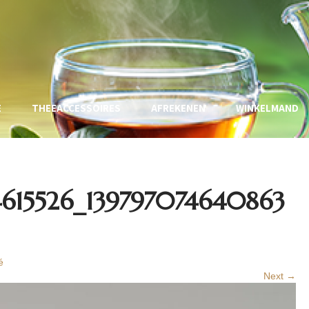
E
THEEACCESSOIRES
AFREKENEN
WINKELMAND
4615526_139797074640863
é
Next →