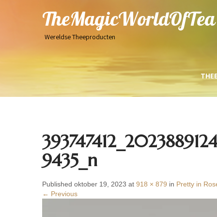
TheMagicWorldOfTea
Wereldse Theeproducten
THE
393747412_202388912
9435_n
Published oktober 19, 2023 at
918 × 879
in
Pretty in Ros
← Previous