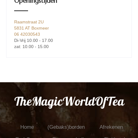
Openingstijden
Raamstraat 2U
5831 AT Boxmeer
06 42030543
Di-Vrij 10.00 - 17.00
zat: 10.00 - 15.00
TheMagicWorldOfTea
Home
(Gebaks)borden
Afrekenen