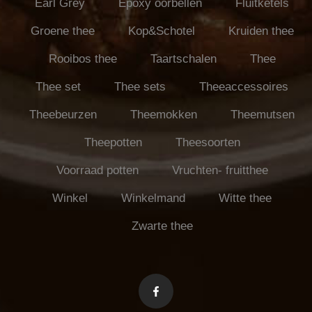
Earl Grey
Epoxy oorbellen
Fluitketels
Groene thee
Kop&Schotel
Kruiden thee
Rooibos thee
Taartschalen
Thee
Thee set
Thee sets
Theeaccessoires
Theebeurzen
Theemokken
Theemutsen
Theepotten
Theesoorten
Voorraad potten
Vruchten- fruitthee
Winkel
Winkelmand
Witte thee
Zwarte thee