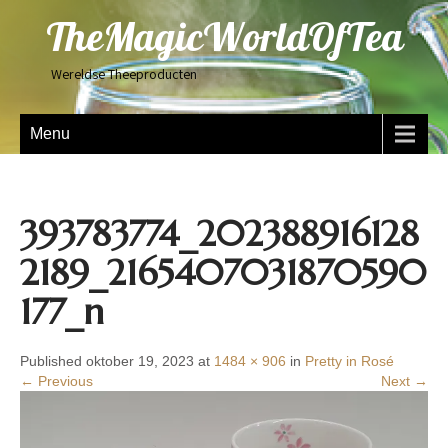
TheMagicWorldOfTea
Wereldse Theeproducten
Menu
393783774_202388916128
2189_2165407031870590
177_n
Published oktober 19, 2023 at
1484 × 906
in
Pretty in Rosé
← Previous
Next →