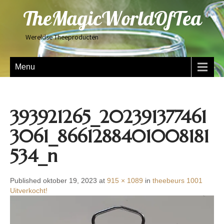
TheMagicWorldOfTea
Wereldse Theeproducten
Menu
393921265_202391377461
3061_8661288401008181
534_n
Published oktober 19, 2023 at
915 × 1089
in
theebeurs 1001
Uitverkocht!