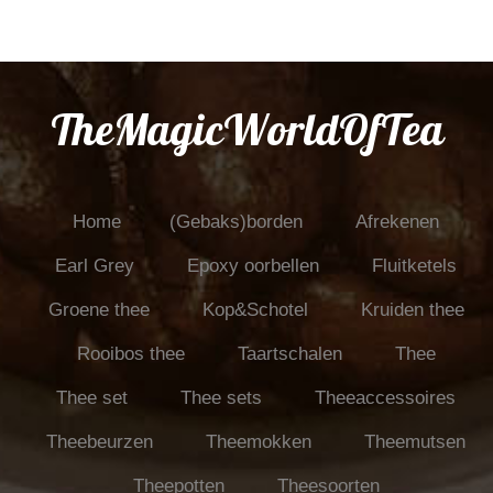
TheMagicWorldOfTea
Home
(Gebaks)borden
Afrekenen
Earl Grey
Epoxy oorbellen
Fluitketels
Groene thee
Kop&Schotel
Kruiden thee
Rooibos thee
Taartschalen
Thee
Thee set
Thee sets
Theeaccessoires
Theebeurzen
Theemokken
Theemutsen
Theepotten
Theesoorten