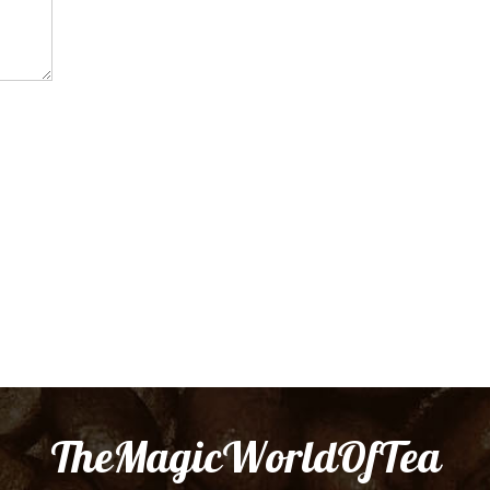
TheMagicWorldOfTea