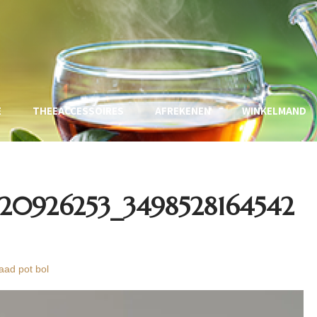
E
THEEACCESSOIRES
AFREKENEN
WINKELMAND
20926253_3498528164542
aad pot bol