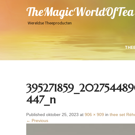
TheMagicWorldOfTea
Wereldse Theeproducten
THE
395271859_202754489
447_n
Published oktober 25, 2023 at
906 × 909
in
thee set Réh
← Previous