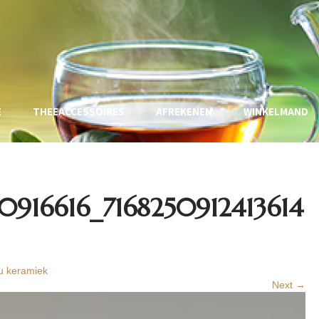
E
THEEACCESSOIRES
AFREKENEN
WINKELMAND
0916616_7168250912413614
u keramiek
Next →