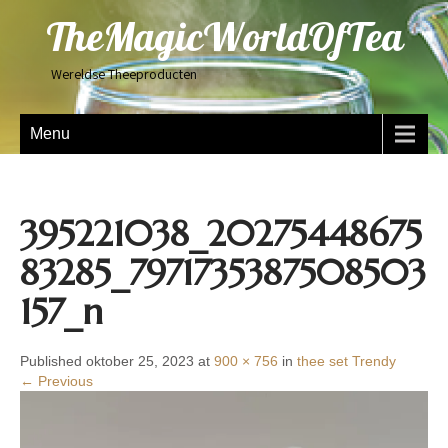
TheMagicWorldOfTea
Wereldse Theeproducten
Menu
395221038_20275448675
83285_7971735387508503
157_n
Published oktober 25, 2023 at
900 × 756
in
thee set Trendy
← Previous