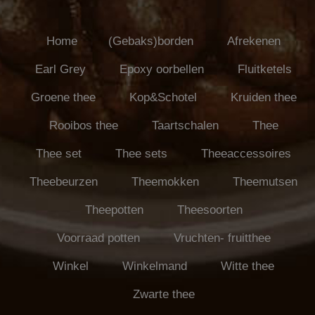
Home
(Gebaks)borden
Afrekenen
Earl Grey
Epoxy oorbellen
Fluitketels
Groene thee
Kop&Schotel
Kruiden thee
Rooibos thee
Taartschalen
Thee
Thee set
Thee sets
Theeaccessoires
Theebeurzen
Theemokken
Theemutsen
Theepotten
Theesoorten
Voorraad potten
Vruchten- fruitthee
Winkel
Winkelmand
Witte thee
Zwarte thee