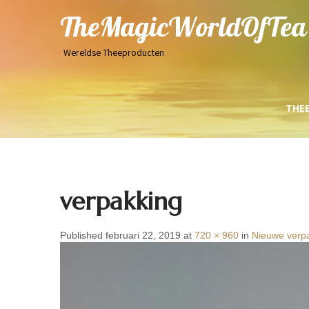
TheMagicWorldOfTea
Wereldse Theeproducten
THE
verpakking
Published februari 22, 2019 at
720 × 960
in
Nieuwe verpa