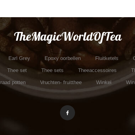
TheMagicWorldOfTea
Earl Grey
Epoxy oorbellen
Fluitketels
Thee set
Thee sets
Theeaccessoires
T
raad potten
Vruchten- fruitthee
Winkel
Win