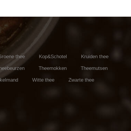
Groene thee
Kop&Schotel
Kruiden thee
heebeurzen
Theemokken
Theemutsen
kelmand
Witte thee
Zwarte thee