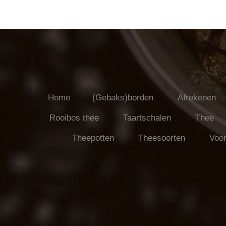
Home
(Gebaks)borden
Afrekenen
Rooibos thee
Taartschalen
Thee
Theepotten
Theesoorten
Voor