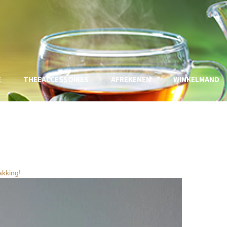
E
THEEACCESSOIRES
AFREKENEN
WINKELMAND
kking!