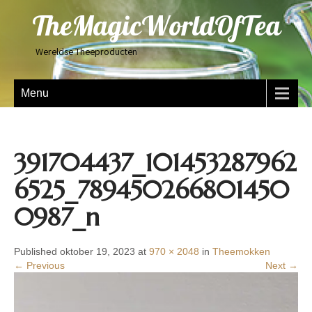
TheMagicWorldOfTea
Wereldse Theeproducten
Menu
391704437_101453287962
6525_789450266801450
0987_n
Published oktober 19, 2023 at
970 × 2048
in
Theemokken
← Previous
Next →