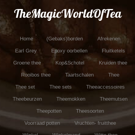
TheMagicWorldOfTea
Home
(Gebaks)borden
Afrekenen
Earl Grey
Epoxy oorbellen
Fluitketels
Groene thee
Kop&Schotel
Kruiden thee
Rooibos thee
Taartschalen
Thee
Thee set
Thee sets
Theeaccessoires
Theebeurzen
Theemokken
Theemutsen
Theepotten
Theesoorten
Voorraad potten
Vruchten- fruitthee