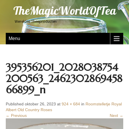
TheMagicWorldOfTea
Wereldse Theeproducten
Menu
395356201_2028038754
200563_2462302869458
66899_n
Published oktober 26, 2023 at
924 × 684
in
Roomstelletje Royal
Albert Old Country Roses
← Previous
Next →