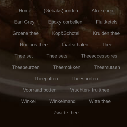
Home
(Gebaks)borden
Afrekenen
Earl Grey
Epoxy oorbellen
Fluitketels
Groene thee
Kop&Schotel
Kruiden thee
Rooibos thee
Taartschalen
Thee
Thee set
Thee sets
Theeaccessoires
Theebeurzen
Theemokken
Theemutsen
Theepotten
Theesoorten
Voorraad potten
Vruchten- fruitthee
Winkel
Winkelmand
Witte thee
Zwarte thee