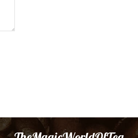
TheMagicWorldOfTea