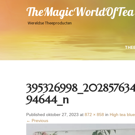
TheMagicWorldOfTea
Wereldse Theeproducten
THE
395326998_202857634
94644_n
Published oktober 27, 2023 at
872 × 858
in
High tea blue
← Previous