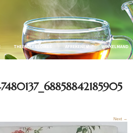
E
THEEACCESSOIRES
AFREKENEN
WINKELMAND
7480137_68858842185905
Next →